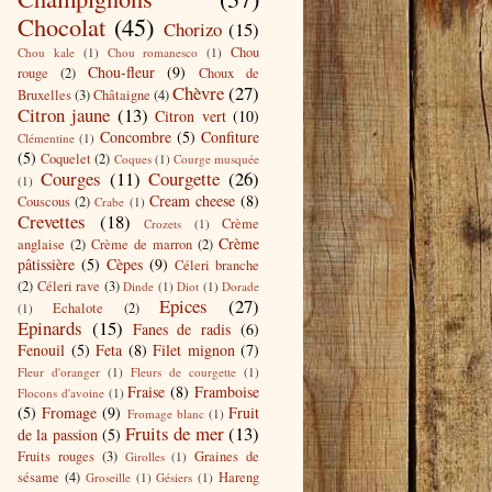
Chocolat
(45)
Chorizo
(15)
Chou
Chou kale
(1)
Chou romanesco
(1)
Chou-fleur
(9)
rouge
(2)
Choux de
Chèvre
(27)
Bruxelles
(3)
Châtaigne
(4)
Citron jaune
(13)
Citron vert
(10)
Concombre
(5)
Confiture
Clémentine
(1)
(5)
Coquelet
(2)
Coques
(1)
Courge musquée
Courges
(11)
Courgette
(26)
(1)
Cream cheese
(8)
Couscous
(2)
Crabe
(1)
Crevettes
(18)
Crème
Crozets
(1)
Crème
anglaise
(2)
Crème de marron
(2)
pâtissière
(5)
Cèpes
(9)
Céleri branche
(2)
Céleri rave
(3)
Dinde
(1)
Diot
(1)
Dorade
Epices
(27)
Echalote
(2)
(1)
Epinards
(15)
Fanes de radis
(6)
Fenouil
(5)
Feta
(8)
Filet mignon
(7)
Fleur d'oranger
(1)
Fleurs de courgette
(1)
Fraise
(8)
Framboise
Flocons d'avoine
(1)
(5)
Fromage
(9)
Fruit
Fromage blanc
(1)
Fruits de mer
(13)
de la passion
(5)
Fruits rouges
(3)
Graines de
Girolles
(1)
sésame
(4)
Hareng
Groseille
(1)
Gésiers
(1)