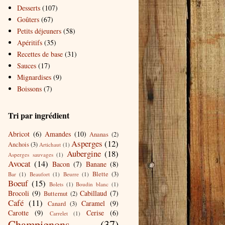
Desserts
(107)
Goûters
(67)
Petits déjeuners
(58)
Apéritifs
(35)
Recettes de base
(31)
Sauces
(17)
Mignardises
(9)
Boissons
(7)
Tri par ingrédient
Abricot
(6)
Amandes
(10)
Ananas
(2)
Asperges
(12)
Anchois
(3)
Artichaut
(1)
Aubergine
(18)
Asperges sauvages
(1)
Avocat
(14)
Bacon
(7)
Banane
(8)
Blette
(3)
Bar
(1)
Beaufort
(1)
Beurre
(1)
Boeuf
(15)
Bolets
(1)
Boudin blanc
(1)
Brocoli
(9)
Cabillaud
(7)
Butternut
(2)
Café
(11)
Caramel
(9)
Canard
(3)
Carotte
(9)
Cerise
(6)
Carrelet
(1)
Champignons
(37)