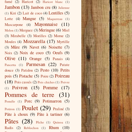
fumé
(2)
Haricot
(2)
Haricot blanc
(1)
Jambon
(13)
Jambon cru
(8)
Julienne
Lentilles
(5)
Kiri
(2)
Lait de coco
(4)
(1)
Mangue
(5)
Lotte
(4)
Maquereau
(1)
Mayonnaise
(11)
Mascarpone
(4)
Meringue
(6)
Merguez
(3)
Miel
Melon
(1)
(3)
Mirabelle
(3)
Morilles
(2)
Morue
(2)
Mozzarella
(17)
Moules
(4)
Myrtille
Mûre
(9)
Navet
(6)
Noisette
(7)
(3)
Noix de coco
(5)
Oeufs
(9)
Noix
(2)
Olive
(11)
Orange
(5)
Panais
(4)
Parmesan
(22)
Patate
Pancetta
(1)
Pesto
(10)
Petits
douce
(3)
Patidou
(2)
Poireau
pois
(5)
Pistache
(5)
Poire
(2)
(18)
Pois cassés
(2)
Pois chiches
(1)
Poivre
Poivron
(15)
Pomme
(17)
(1)
Pommes de terre
(31)
Porc
(9)
Potimarron
(5)
Pomélo
(1)
Poulet
(29)
Praliné
(3)
Potiron
(1)
Pâte à choux
(9)
Pâte à tartiner
(6)
Pâtes
(28)
Pêche
(1)
Quinoa
(1)
Rhum
(10)
Radis
(2)
Reblochon
(1)