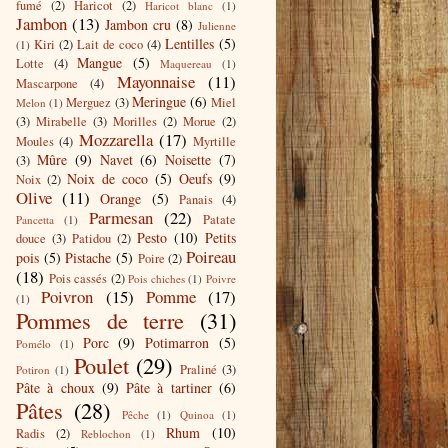
fumé
(2)
Haricot
(2)
Haricot blanc
(1)
Jambon
(13)
Jambon cru
(8)
Julienne
Lentilles
(5)
Kiri
(2)
Lait de coco
(4)
(1)
Mangue
(5)
Lotte
(4)
Maquereau
(1)
Mayonnaise
(11)
Mascarpone
(4)
Meringue
(6)
Merguez
(3)
Miel
Melon
(1)
(3)
Mirabelle
(3)
Morilles
(2)
Morue
(2)
Mozzarella
(17)
Moules
(4)
Myrtille
Mûre
(9)
Navet
(6)
Noisette
(7)
(3)
Noix de coco
(5)
Oeufs
(9)
Noix
(2)
Olive
(11)
Orange
(5)
Panais
(4)
Parmesan
(22)
Patate
Pancetta
(1)
Pesto
(10)
Petits
douce
(3)
Patidou
(2)
Poireau
pois
(5)
Pistache
(5)
Poire
(2)
(18)
Pois cassés
(2)
Pois chiches
(1)
Poivre
Poivron
(15)
Pomme
(17)
(1)
Pommes de terre
(31)
Porc
(9)
Potimarron
(5)
Pomélo
(1)
Poulet
(29)
Praliné
(3)
Potiron
(1)
Pâte à choux
(9)
Pâte à tartiner
(6)
Pâtes
(28)
Pêche
(1)
Quinoa
(1)
Rhum
(10)
Radis
(2)
Reblochon
(1)