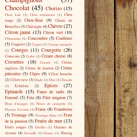
Chocolat
(45)
Chorizo
(15)
Chou
Chou kale
(1)
Chou romanesco
(1)
Chou-fleur
(9)
rouge
(2)
Choux de
Chèvre
(27)
Bruxelles
(3)
Châtaigne
(4)
Citron jaune
(13)
Citron vert
(10)
Concombre
(5)
Confiture
Clémentine
(1)
(5)
Coquelet
(2)
Coques
(1)
Courge musquée
Courges
(11)
Courgette
(26)
(1)
Cream cheese
(8)
Couscous
(2)
Crabe
(1)
Crevettes
(18)
Crème
Crozets
(1)
Crème
anglaise
(2)
Crème de marron
(2)
pâtissière
(5)
Cèpes
(9)
Céleri branche
(2)
Céleri rave
(3)
Dinde
(1)
Diot
(1)
Dorade
Epices
(27)
Echalote
(2)
(1)
Epinards
(15)
Fanes de radis
(6)
Fenouil
(5)
Feta
(8)
Filet mignon
(7)
Fleur d'oranger
(1)
Fleurs de courgette
(1)
Fraise
(8)
Framboise
Flocons d'avoine
(1)
(5)
Fromage
(9)
Fruit
Fromage blanc
(1)
Fruits de mer
(13)
de la passion
(5)
Fruits rouges
(3)
Graines de
Girolles
(1)
sésame
(4)
Hareng
Groseille
(1)
Gésiers
(1)