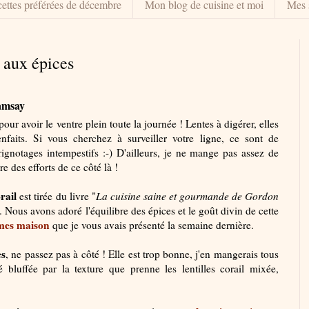
ettes préférées de décembre
Mon blog de cuisine et moi
Mes 
l aux épices
Ramsay
pour avoir le ventre plein toute la journée ! Lentes à digérer, elles
enfaits. Si vous cherchez à surveiller votre ligne, ce sont de
rignotages intempestifs :-) D'ailleurs, je ne mange pas assez de
e des efforts de ce côté là !
orail
est tirée du livre "
La cuisine saine et gourmande de Gordon
ra. Nous avons adoré l'équilibre des épices et le goût divin de cette
umes maison
que je vous avais présenté la semaine dernière.
es
, ne passez pas à côté ! Elle est trop bonne, j'en mangerais tous
té bluffée par la texture que prenne les lentilles corail mixée,