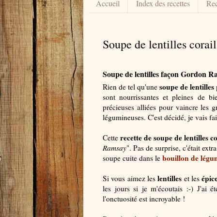
Accueil
Index des recettes
Rec
Soupe de lentilles corai
Soupe de lentilles façon Gordon 
soupe de lentilles
Rien de tel qu'une
sont nourrissantes et pleines de bi
précieuses alliées pour vaincre les g
légumineuses. C'est décidé, je vais fair
recette de soupe de lentilles c
Cette
Ramsay
". Pas de surprise, c'était ext
bouillon de lég
soupe cuite dans le
lentilles
épic
Si vous aimez les
et les
les jours si je m'écoutais :-) J'ai é
l'onctuosité est incroyable !