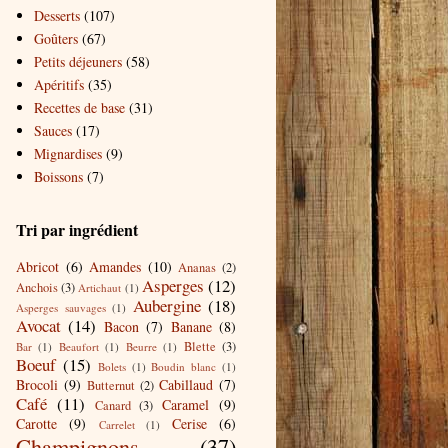
Desserts
(107)
Goûters
(67)
Petits déjeuners
(58)
Apéritifs
(35)
Recettes de base
(31)
Sauces
(17)
Mignardises
(9)
Boissons
(7)
Tri par ingrédient
Abricot
(6)
Amandes
(10)
Ananas
(2)
Asperges
(12)
Anchois
(3)
Artichaut
(1)
Aubergine
(18)
Asperges sauvages
(1)
Avocat
(14)
Bacon
(7)
Banane
(8)
Blette
(3)
Bar
(1)
Beaufort
(1)
Beurre
(1)
Boeuf
(15)
Bolets
(1)
Boudin blanc
(1)
Brocoli
(9)
Cabillaud
(7)
Butternut
(2)
Café
(11)
Caramel
(9)
Canard
(3)
Carotte
(9)
Cerise
(6)
Carrelet
(1)
Champignons
(37)