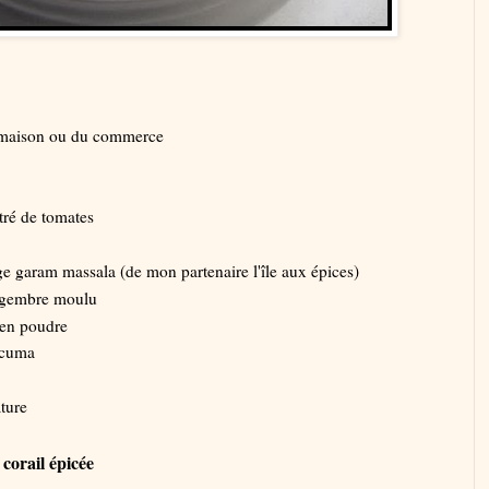
 maison ou du commerce
tré de tomates
e garam massala (de mon partenaire l'île aux épices)
ingembre moulu
 en poudre
rcuma
ature
 corail épicée