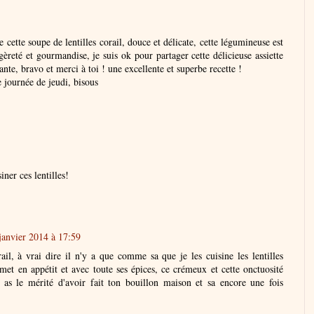
e cette soupe de lentilles corail, douce et délicate, cette légumineuse est
gèreté et gourmandise, je suis ok pour partager cette délicieuse assiette
nte, bravo et merci à toi ! une excellente et superbe recette !
de journée de jeudi, bisous
ner ces lentilles!
janvier 2014 à 17:59
rail, à vrai dire il n'y a que comme sa que je les cuisine les lentilles
 met en appétit et avec toute ses épices, ce crémeux et cette onctuosité
u as le mérité d'avoir fait ton bouillon maison et sa encore une fois