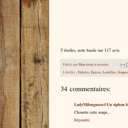
5
étoiles, note basée sur
117
avis
Publié par
Mon tiroir à recettes
Libellés :
Entrées
,
Epices
,
Lentilles
,
Soupes
34 commentaires:
LadyMilonguera@Un siphon f
Chouette cette soupe...
Répondre