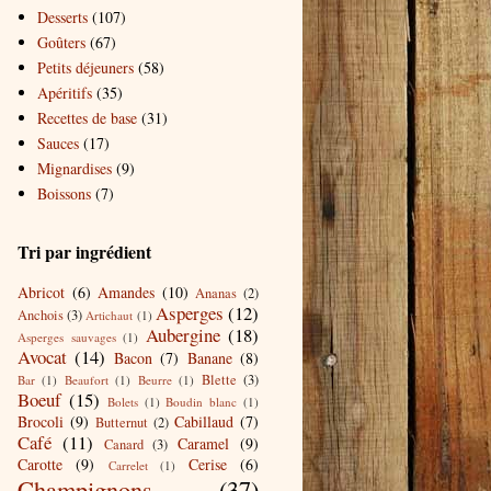
Desserts
(107)
Goûters
(67)
Petits déjeuners
(58)
Apéritifs
(35)
Recettes de base
(31)
Sauces
(17)
Mignardises
(9)
Boissons
(7)
Tri par ingrédient
Abricot
(6)
Amandes
(10)
Ananas
(2)
Asperges
(12)
Anchois
(3)
Artichaut
(1)
Aubergine
(18)
Asperges sauvages
(1)
Avocat
(14)
Bacon
(7)
Banane
(8)
Blette
(3)
Bar
(1)
Beaufort
(1)
Beurre
(1)
Boeuf
(15)
Bolets
(1)
Boudin blanc
(1)
Brocoli
(9)
Cabillaud
(7)
Butternut
(2)
Café
(11)
Caramel
(9)
Canard
(3)
Carotte
(9)
Cerise
(6)
Carrelet
(1)
Champignons
(37)