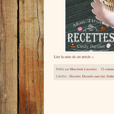
Lire la suite de cet article »
Publié par
Mon tiroir à recettes
12 comme
Libellés :
Desserts
,
Desserts sans lait
,
Goûte