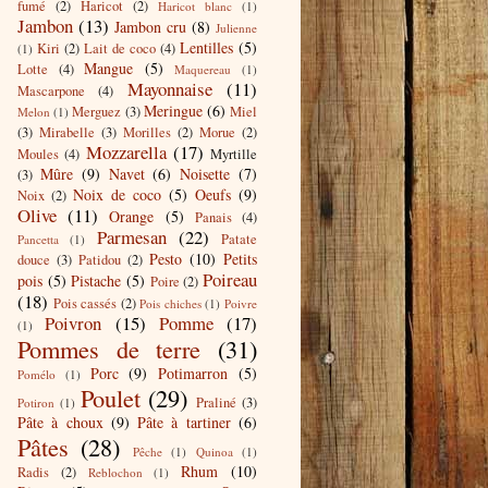
fumé
(2)
Haricot
(2)
Haricot blanc
(1)
Jambon
(13)
Jambon cru
(8)
Julienne
Lentilles
(5)
Kiri
(2)
Lait de coco
(4)
(1)
Mangue
(5)
Lotte
(4)
Maquereau
(1)
Mayonnaise
(11)
Mascarpone
(4)
Meringue
(6)
Merguez
(3)
Miel
Melon
(1)
(3)
Mirabelle
(3)
Morilles
(2)
Morue
(2)
Mozzarella
(17)
Moules
(4)
Myrtille
Mûre
(9)
Navet
(6)
Noisette
(7)
(3)
Noix de coco
(5)
Oeufs
(9)
Noix
(2)
Olive
(11)
Orange
(5)
Panais
(4)
Parmesan
(22)
Patate
Pancetta
(1)
Pesto
(10)
Petits
douce
(3)
Patidou
(2)
Poireau
pois
(5)
Pistache
(5)
Poire
(2)
(18)
Pois cassés
(2)
Pois chiches
(1)
Poivre
Poivron
(15)
Pomme
(17)
(1)
Pommes de terre
(31)
Porc
(9)
Potimarron
(5)
Pomélo
(1)
Poulet
(29)
Praliné
(3)
Potiron
(1)
Pâte à choux
(9)
Pâte à tartiner
(6)
Pâtes
(28)
Pêche
(1)
Quinoa
(1)
Rhum
(10)
Radis
(2)
Reblochon
(1)