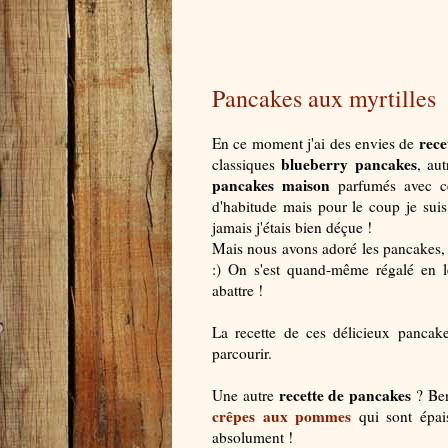
Pancakes aux myrtilles
rece
En ce moment j'ai des envies de
blueberry pancakes
classiques
, au
pancakes maison
parfumés avec cet
d'habitude mais pour le coup je suis
jamais j'étais bien déçue !
Mais nous avons adoré les pancakes, s
:) On s'est quand-même régalé en
abattre !
La recette de ces délicieux pancak
parcourir.
recette de pancakes
Une autre
? Ben
crêpes aux pommes
qui sont épai
absolument !