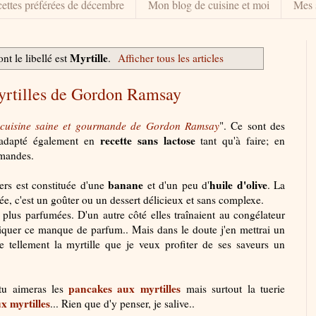
ettes préférées de décembre
Mon blog de cuisine et moi
Mes 
Myrtille
nt le libellé est
.
Afficher tous les articles
yrtilles de Gordon Ramsay
cuisine saine et gourmande de Gordon Ramsay
". Ce sont des
recette sans lactose
i adapté également en
tant qu'à faire; en
amandes.
banane
huile d'olive
ers est constituée d'une
et d'un peu d'
. La
ée, c'est un goûter ou un dessert délicieux et sans complexe.
t plus parfumées. D'un autre côté elles traînaient au congélateur
liquer ce manque de parfum.. Mais dans le doute j'en mettrai un
e tellement la myrtille que je veux profiter de ses saveurs un
pancakes aux myrtilles
 tu aimeras les
mais surtout la tuerie
x myrtilles
... Rien que d'y penser, je salive..