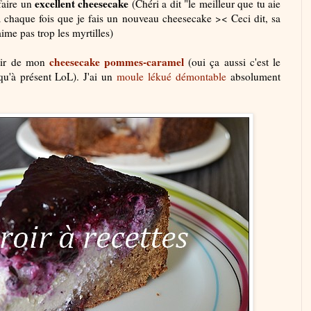
excellent cheesecake
faire un
(Chéri a dit "le meilleur que tu aie
a à chaque fois que je fais un nouveau cheesecake >< Ceci dit, sa
aime pas trop les myrtilles)
cheesecake pommes-caramel
artir de mon
(oui ça aussi c'est le
squ'à présent LoL). J'ai un
moule lékué démontable
absolument