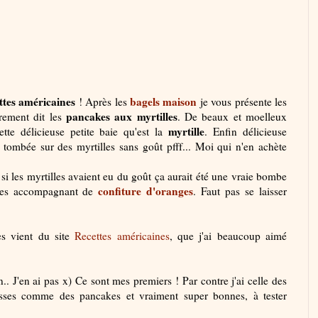
ttes américaines
bagels maison
! Après les
je vous présente les
pancakes aux myrtilles
trement dit les
. De beaux et moelleux
myrtille
te délicieuse petite baie qu'est la
. Enfin délicieuse
 tombée sur des myrtilles sans goût pfff... Moi qui n'en achète
i les myrtilles avaient eu du goût ça aurait été une vraie bombe
confiture d'oranges
 les accompagnant de
. Faut pas se laisser
es vient du site
Recettes américaines
, que j'ai beaucoup aimé
.. J'en ai pas x) Ce sont mes premiers ! Par contre j'ai celle des
sses comme des pancakes et vraiment super bonnes, à tester