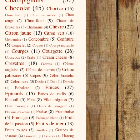
Chocolat
(45)
Chorizo
(15)
Chou
Chou kale
(1)
Chou romanesco
(1)
Chou-fleur
(9)
rouge
(2)
Choux de
Chèvre
(27)
Bruxelles
(3)
Châtaigne
(4)
Citron jaune
(13)
Citron vert
(10)
Concombre
(5)
Confiture
Clémentine
(1)
(5)
Coquelet
(2)
Coques
(1)
Courge musquée
Courges
(11)
Courgette
(26)
(1)
Cream cheese
(8)
Couscous
(2)
Crabe
(1)
Crevettes
(18)
Crème
Crozets
(1)
Crème
anglaise
(2)
Crème de marron
(2)
pâtissière
(5)
Cèpes
(9)
Céleri branche
(2)
Céleri rave
(3)
Dinde
(1)
Diot
(1)
Dorade
Epices
(27)
Echalote
(2)
(1)
Epinards
(15)
Fanes de radis
(6)
Fenouil
(5)
Feta
(8)
Filet mignon
(7)
Fleur d'oranger
(1)
Fleurs de courgette
(1)
Fraise
(8)
Framboise
Flocons d'avoine
(1)
(5)
Fromage
(9)
Fruit
Fromage blanc
(1)
Fruits de mer
(13)
de la passion
(5)
Fruits rouges
(3)
Graines de
Girolles
(1)
sésame
(4)
Hareng
Groseille
(1)
Gésiers
(1)