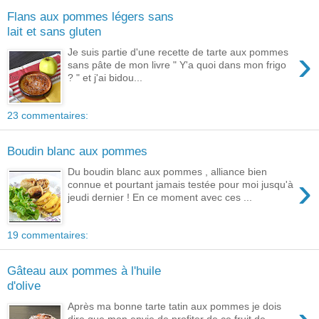
Flans aux pommes légers sans
lait et sans gluten
›
Je suis partie d'une recette de tarte aux pommes
sans pâte de mon livre " Y'a quoi dans mon frigo
? " et j'ai bidou...
23 commentaires:
Boudin blanc aux pommes
Du boudin blanc aux pommes , alliance bien
›
connue et pourtant jamais testée pour moi jusqu'à
jeudi dernier ! En ce moment avec ces ...
19 commentaires:
Gâteau aux pommes à l'huile
d'olive
Après ma bonne tarte tatin aux pommes je dois
dire que mon envie de profiter de ce fruit de