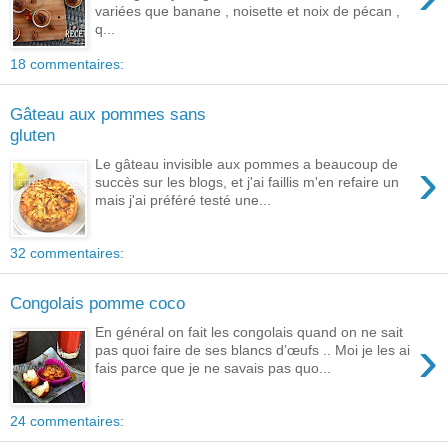
variées que banane , noisette et noix de pécan ,
q...
18 commentaires:
Gâteau aux pommes sans
gluten
›
Le gâteau invisible aux pommes a beaucoup de
succès sur les blogs, et j'ai faillis m'en refaire un
mais j'ai préféré testé une...
32 commentaires:
Congolais pomme coco
En général on fait les congolais quand on ne sait
›
pas quoi faire de ses blancs d’œufs .. Moi je les ai
fais parce que je ne savais pas quo...
24 commentaires: