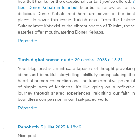
heartfelt thanks for the exceptional content you've offered.
7
Best Doner Kebab in Istanbul
. Istanbul is renowned for its
delicious Doner Kebab, and here are seven of the best
places to savor this iconic Turkish dish. From the historic
Sultanahmet Koftecisi to the vibrant streets of Taksim, these
eateries offer mouthwatering Doner Kebabs.
Répondre
Tunis digital nomad guide
20 octobre 2023 à 13:31
Your blog post is an intricate tapestry of thought-provoking
ideas and beautiful storytelling, skillfully encapsulating the
heart of human connection and the transformative potential
of simple acts of kindness. It's like going on a reflective
journey through shared experiences, reigniting our faith in
boundless compassion in our fast-paced world.
Répondre
Rehoboth
5 juillet 2025 à 18:46
Nice post