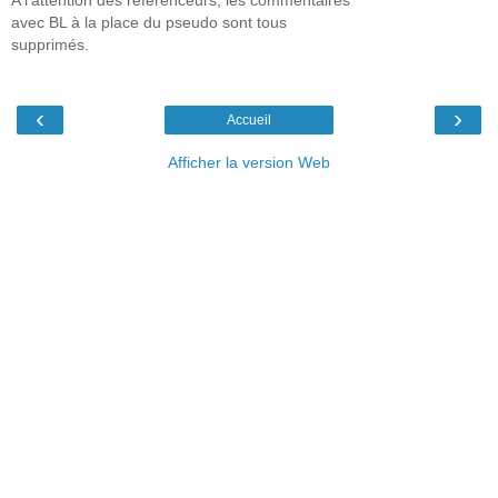
A l'attention des référenceurs, les commentaires
avec BL à la place du pseudo sont tous
supprimés.
‹
›
Accueil
Afficher la version Web