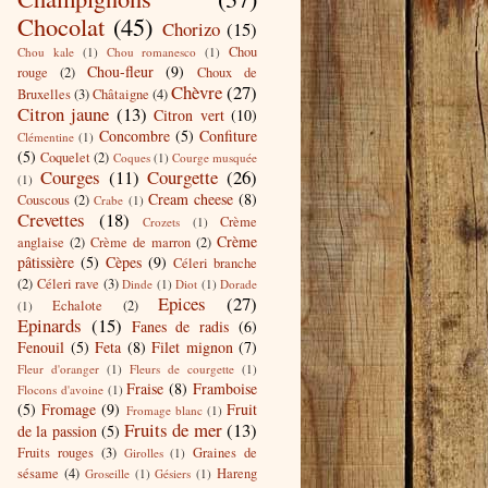
Chocolat
(45)
Chorizo
(15)
Chou
Chou kale
(1)
Chou romanesco
(1)
Chou-fleur
(9)
rouge
(2)
Choux de
Chèvre
(27)
Bruxelles
(3)
Châtaigne
(4)
Citron jaune
(13)
Citron vert
(10)
Concombre
(5)
Confiture
Clémentine
(1)
(5)
Coquelet
(2)
Coques
(1)
Courge musquée
Courges
(11)
Courgette
(26)
(1)
Cream cheese
(8)
Couscous
(2)
Crabe
(1)
Crevettes
(18)
Crème
Crozets
(1)
Crème
anglaise
(2)
Crème de marron
(2)
pâtissière
(5)
Cèpes
(9)
Céleri branche
(2)
Céleri rave
(3)
Dinde
(1)
Diot
(1)
Dorade
Epices
(27)
Echalote
(2)
(1)
Epinards
(15)
Fanes de radis
(6)
Fenouil
(5)
Feta
(8)
Filet mignon
(7)
Fleur d'oranger
(1)
Fleurs de courgette
(1)
Fraise
(8)
Framboise
Flocons d'avoine
(1)
(5)
Fromage
(9)
Fruit
Fromage blanc
(1)
Fruits de mer
(13)
de la passion
(5)
Fruits rouges
(3)
Graines de
Girolles
(1)
sésame
(4)
Hareng
Groseille
(1)
Gésiers
(1)