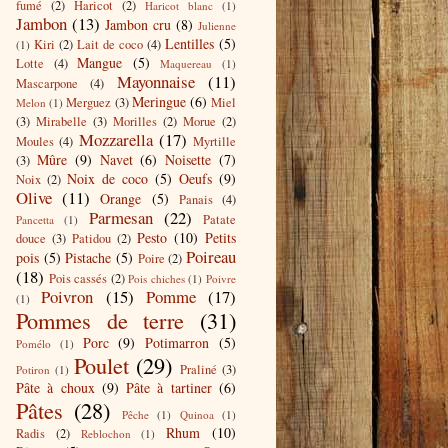
fumé
(2)
Haricot
(2)
Haricot blanc
(1)
Jambon
(13)
Jambon cru
(8)
Julienne
Lentilles
(5)
Kiri
(2)
Lait de coco
(4)
(1)
Mangue
(5)
Lotte
(4)
Maquereau
(1)
Mayonnaise
(11)
Mascarpone
(4)
Meringue
(6)
Merguez
(3)
Miel
Melon
(1)
(3)
Mirabelle
(3)
Morilles
(2)
Morue
(2)
Mozzarella
(17)
Moules
(4)
Myrtille
Mûre
(9)
Navet
(6)
Noisette
(7)
(3)
Noix de coco
(5)
Oeufs
(9)
Noix
(2)
Olive
(11)
Orange
(5)
Panais
(4)
Parmesan
(22)
Patate
Pancetta
(1)
Pesto
(10)
Petits
douce
(3)
Patidou
(2)
Poireau
pois
(5)
Pistache
(5)
Poire
(2)
(18)
Pois cassés
(2)
Pois chiches
(1)
Poivre
Poivron
(15)
Pomme
(17)
(1)
Pommes de terre
(31)
Porc
(9)
Potimarron
(5)
Pomélo
(1)
Poulet
(29)
Praliné
(3)
Potiron
(1)
Pâte à choux
(9)
Pâte à tartiner
(6)
Pâtes
(28)
Pêche
(1)
Quinoa
(1)
Rhum
(10)
Radis
(2)
Reblochon
(1)