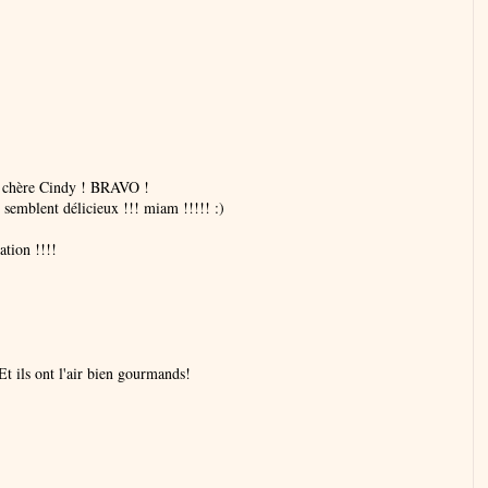
e chère Cindy ! BRAVO !
e semblent délicieux !!! miam !!!!! :)
tion !!!!
t ils ont l'air bien gourmands!