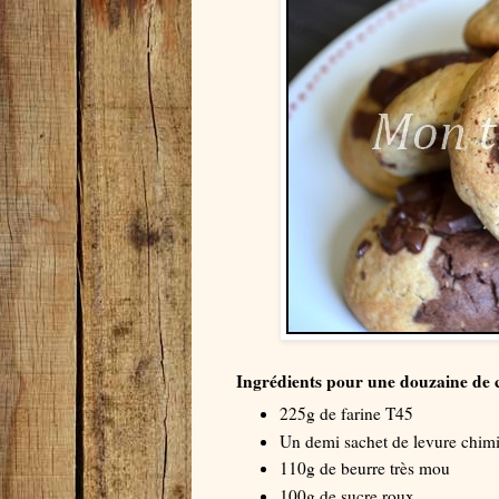
Ingrédients pour une douzaine de c
225g de farine T45
Un demi sachet de levure chim
110g de beurre très mou
100g de sucre roux