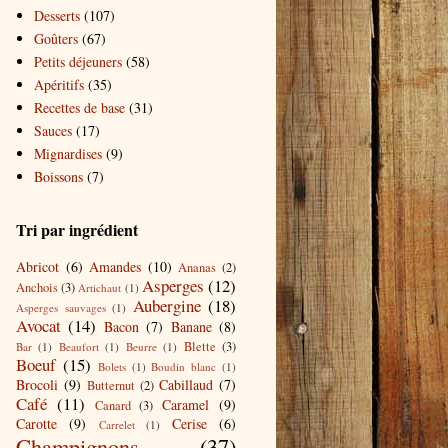
Desserts
(107)
Goûters
(67)
Petits déjeuners
(58)
Apéritifs
(35)
Recettes de base
(31)
Sauces
(17)
Mignardises
(9)
Boissons
(7)
Tri par ingrédient
Abricot
(6)
Amandes
(10)
Ananas
(2)
Asperges
(12)
Anchois
(3)
Artichaut
(1)
Aubergine
(18)
Asperges sauvages
(1)
Avocat
(14)
Bacon
(7)
Banane
(8)
Blette
(3)
Bar
(1)
Beaufort
(1)
Beurre
(1)
Boeuf
(15)
Bolets
(1)
Boudin blanc
(1)
Brocoli
(9)
Cabillaud
(7)
Butternut
(2)
Café
(11)
Caramel
(9)
Canard
(3)
Carotte
(9)
Cerise
(6)
Carrelet
(1)
Champignons
(37)