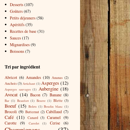
Desserts
(107)
Goûters
(67)
Petits déjeuners
(58)
Apéritifs
(35)
Recettes de base
(31)
Sauces
(17)
Mignardises
(9)
Boissons
(7)
Tri par ingrédient
Abricot
(6)
Amandes
(10)
Ananas
(2)
Asperges
(12)
Anchois
(3)
Artichaut
(1)
Aubergine
(18)
Asperges sauvages
(1)
Avocat
(14)
Bacon
(7)
Banane
(8)
Blette
(3)
Bar
(1)
Beaufort
(1)
Beurre
(1)
Boeuf
(15)
Bolets
(1)
Boudin blanc
(1)
Brocoli
(9)
Cabillaud
(7)
Butternut
(2)
Café
(11)
Caramel
(9)
Canard
(3)
Carotte
(9)
Cerise
(6)
Carrelet
(1)
Champignons
(37)