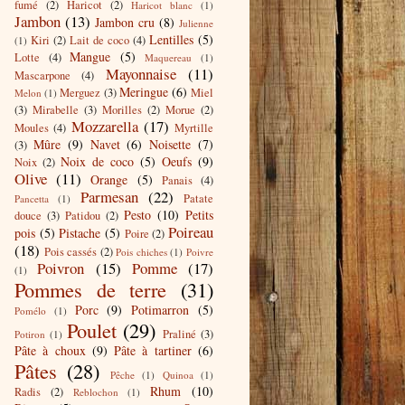
fumé
(2)
Haricot
(2)
Haricot blanc
(1)
Jambon
(13)
Jambon cru
(8)
Julienne
Lentilles
(5)
Kiri
(2)
Lait de coco
(4)
(1)
Mangue
(5)
Lotte
(4)
Maquereau
(1)
Mayonnaise
(11)
Mascarpone
(4)
Meringue
(6)
Merguez
(3)
Miel
Melon
(1)
(3)
Mirabelle
(3)
Morilles
(2)
Morue
(2)
Mozzarella
(17)
Moules
(4)
Myrtille
Mûre
(9)
Navet
(6)
Noisette
(7)
(3)
Noix de coco
(5)
Oeufs
(9)
Noix
(2)
Olive
(11)
Orange
(5)
Panais
(4)
Parmesan
(22)
Patate
Pancetta
(1)
Pesto
(10)
Petits
douce
(3)
Patidou
(2)
Poireau
pois
(5)
Pistache
(5)
Poire
(2)
(18)
Pois cassés
(2)
Pois chiches
(1)
Poivre
Poivron
(15)
Pomme
(17)
(1)
Pommes de terre
(31)
Porc
(9)
Potimarron
(5)
Pomélo
(1)
Poulet
(29)
Praliné
(3)
Potiron
(1)
Pâte à choux
(9)
Pâte à tartiner
(6)
Pâtes
(28)
Pêche
(1)
Quinoa
(1)
Rhum
(10)
Radis
(2)
Reblochon
(1)