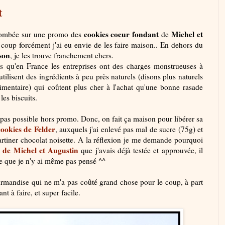
t
cookies coeur fondant
Michel et
s tombée sur une promo des
de
coup forcément j'ai eu envie de les faire maison.. En dehors du
son
, je les trouve franchement chers.
is qu'en France les entreprises ont des charges monstrueuses à
tilisent des ingrédients à peu près naturels (disons plus naturels
alimentaire) qui coûtent plus cher à l'achat qu'une bonne rasade
 les biscuits.
e pas possible hors promo. Donc, on fait ça maison pour libérer sa
cookies de Felder
, auxquels j'ai enlevé pas mal de sucre (75g) et
 tartiner chocolat noisette. A la réflexion je me demande pourquoi
s de Michel et Augustin
que j'avais déjà testée et approuvée, il
sée que je n'y ai même pas pensé ^^
rmandise qui ne m'a pas coûté grand chose pour le coup, à part
t à faire, et super facile.