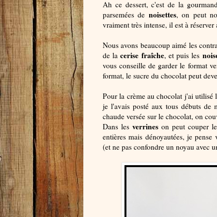
Ah ce dessert, c'est de la gourmand
noisettes
parsemées de
, on peut n
vraiment très intense, il est à réserv
Nous avons beaucoup aimé les contrast
cerise fraîche
nois
de la
, et puis les
vous conseille de garder le format ve
format, le sucre du chocolat peut dev
Pour la crème au chocolat j'ai utilis
je l'avais posté aux tous débuts de 
chaude versée sur le chocolat, on couvr
verrines
Dans les
on peut couper l
entières mais dénoyautées, je pense 
(et ne pas confondre un noyau avec un