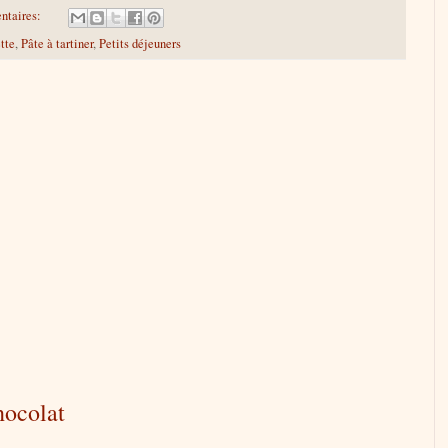
ntaires:
tte
,
Pâte à tartiner
,
Petits déjeuners
hocolat