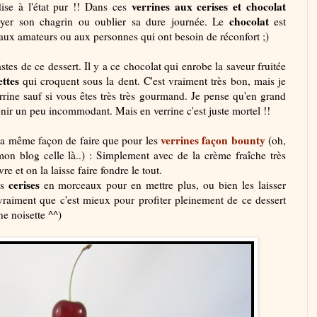
verrines aux cerises et chocolat
ise à l'état pur !! Dans ces
chocolat
oyer son chagrin ou oublier sa dure journée. Le
est
er aux amateurs ou aux personnes qui ont besoin de réconfort ;)
es de ce dessert. Il y a ce chocolat qui enrobe la saveur fruitée
ettes
qui croquent sous la dent. C'est vraiment très bon, mais je
rrine sauf si vous êtes très très gourmand. Je pense qu'en grand
enir un peu incommodant. Mais en verrine c'est juste mortel !!
verrines façon bounty
é la même façon de faire que pour les
(oh,
mon blog celle là..) : Simplement avec de la crème fraîche très
e et on la laisse faire fondre le tout.
cerises
es
en morceaux pour en mettre plus, ou bien les laisser
vraiment que c'est mieux pour profiter pleinement de ce dessert
e noisette ^^)