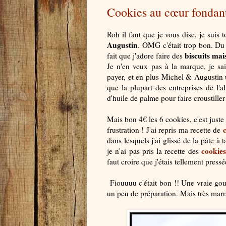
Cookies au cœur fondan
Roh il faut que je vous dise, je sui
Augustin
. OMG c'était trop bon. Du 
biscuits mai
fait que j'adore faire des
Je n'en veux pas à la marque, je sa
payer, et en plus Michel & Augustin u
que la plupart des entreprises de l'
d'huile de palme pour faire croustiller
Mais bon 4€ les 6 cookies, c'est just
frustration ! J'ai repris ma recette de
dans lesquels j'ai glissé de la pâte à
cookie
je n'ai pas pris la recette des
faut croire que j'étais tellement pres
Fiouuuu c'était bon !! Une vraie gou
un peu de préparation. Mais très marran