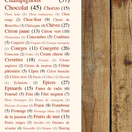
Chocolat
(45)
Chorizo
(15)
Chou
Chou kale
(1)
Chou romanesco
(1)
Chou-fleur
(9)
rouge
(2)
Choux de
Chèvre
(27)
Bruxelles
(3)
Châtaigne
(4)
Citron jaune
(13)
Citron vert
(10)
Concombre
(5)
Confiture
Clémentine
(1)
(5)
Coquelet
(2)
Coques
(1)
Courge musquée
Courges
(11)
Courgette
(26)
(1)
Cream cheese
(8)
Couscous
(2)
Crabe
(1)
Crevettes
(18)
Crème
Crozets
(1)
Crème
anglaise
(2)
Crème de marron
(2)
pâtissière
(5)
Cèpes
(9)
Céleri branche
(2)
Céleri rave
(3)
Dinde
(1)
Diot
(1)
Dorade
Epices
(27)
Echalote
(2)
(1)
Epinards
(15)
Fanes de radis
(6)
Fenouil
(5)
Feta
(8)
Filet mignon
(7)
Fleur d'oranger
(1)
Fleurs de courgette
(1)
Fraise
(8)
Framboise
Flocons d'avoine
(1)
(5)
Fromage
(9)
Fruit
Fromage blanc
(1)
Fruits de mer
(13)
de la passion
(5)
Fruits rouges
(3)
Graines de
Girolles
(1)
sésame
(4)
Hareng
Groseille
(1)
Gésiers
(1)